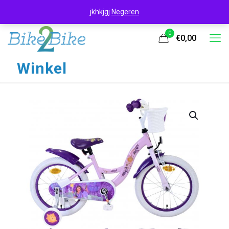
jkhkjgj
Negeren
0
€0,00
Winkel