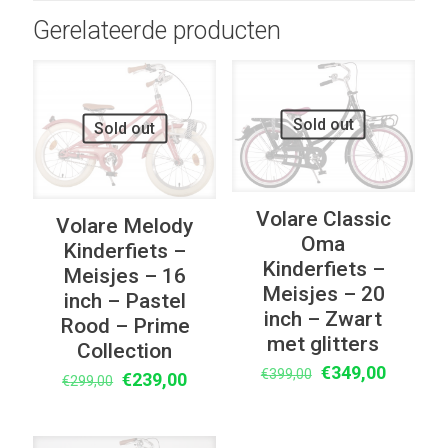
Gerelateerde producten
UITVERKOOP
UITVERKOOP
Sold out
Sold out
Volare Classic
Volare Melody
Oma
Kinderfiets –
Kinderfiets –
Meisjes – 16
Meisjes – 20
inch – Pastel
inch – Zwart
Rood – Prime
met glitters
Collection
Oorspronkelijke
Huidige
€
349,00
€
399,00
Oorspronkelijke
Huidige
€
239,00
€
299,00
prijs
prijs
prijs
prijs
was:
is:
was:
is:
€399,00.
€349,00