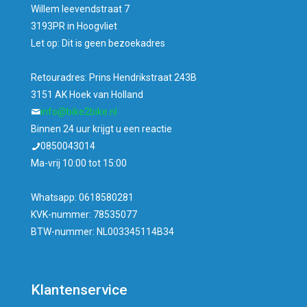
Willem leevendstraat 7
3193PR in Hoogvliet
Let op: Dit is geen bezoekadres
Retouradres: Prins Hendrikstraat 243B
3151 AK Hoek van Holland
info@bike2bike.nl
Binnen 24 uur krijgt u een reactie
0850043014
Ma-vrij 10:00 tot 15:00
Whatsapp: 0618580281
KVK-nummer: 78535077
BTW-nummer: NL003345114B34
Klantenservice