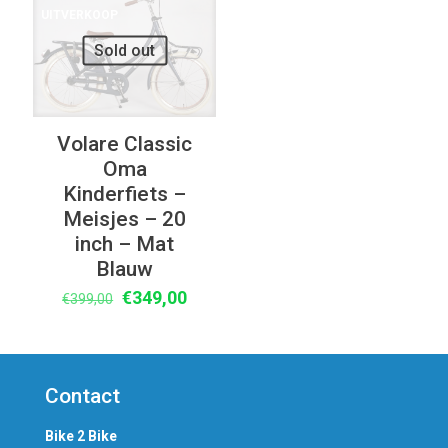
€299,00.
€239,00.
UITVERKOOP
Sold out
Volare Classic
Oma
Kinderfiets –
Meisjes – 20
inch – Mat
Blauw
Oorspronkelijke
Huidige
€
349,00
€
399,00
prijs
prijs
was:
is:
€399,00.
€349,00.
Contact
Bike 2 Bike