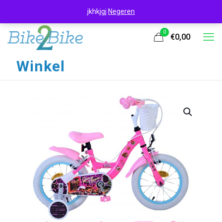
jkhkjgj
Negeren
0
€0,00
Winkel