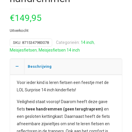
€
149,95
Uitverkocht
Categorieën:
14 inch
,
SKU:
8715347983078
Meisjesfietsen
,
Meisjesfietsen 14 inch
Beschrijving
Voor ieder kind is leren fietsen een feestje met de
LOL Surprise 14 inch kinderfiets!
Veiligheid staat voorop! Daarom heeft deze gave
fiets
twee handremmen (geen terugtraprem)
en
een gesloten kettingkast. Daarnaast heeft de fiets
afneembare zijwieltjes om snel te leren fietsen en
reflectoren in de trappers. Ook aan het comfort is