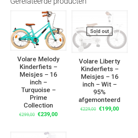
Gerelateerde producten
UITVERKOOP
UITVERKOOP
Sold out
Volare Melody
Volare Liberty
Kinderfiets –
Kinderfiets –
Meisjes – 16
Meisjes – 16
inch –
inch – Wit –
Turquoise –
95%
Prime
afgemonteerd
Collection
Oorspronkelijke
Huidige
€
199,00
€
229,00
Oorspronkelijke
Huidige
€
239,00
€
299,00
prijs
prijs
prijs
prijs
was:
is:
was:
is:
€229,00.
€199,00
€299,00.
€239,00.