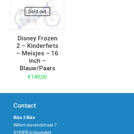
Sold out
Disney Frozen
2 – Kinderfiets
– Meisjes – 16
inch –
Blauw/Paars
€
149,00
Contact
Bike 2 Bike
Willem leevendstraat 7
3193PR in Hoogvliet