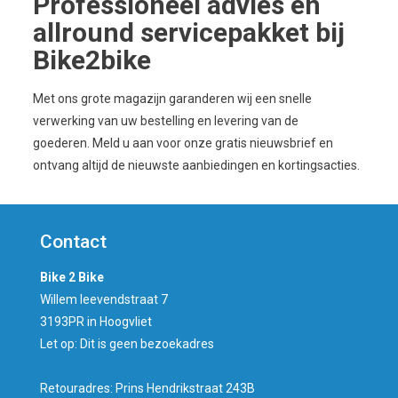
Professioneel advies en
allround servicepakket bij
Bike2bike
Met ons grote magazijn garanderen wij een snelle
verwerking van uw bestelling en levering van de
goederen. Meld u aan voor onze gratis nieuwsbrief en
ontvang altijd de nieuwste aanbiedingen en kortingsacties.
Er is iets onweerstaanbaars aan online casino’s. De
eindeloze keuze aan spellen, van klassieke kaartspellen tot
Contact
moderne videoslots, houdt me urenlang bezig. Ik vind het
heerlijk om verschillende strategieën uit te proberen bij
Bike 2 Bike
blackjack en mijn geluk te beproeven bij roulette. De
Willem leevendstraat 7
bonussen en promoties bij
paradise play casino
maken het
3193PR in Hoogvliet
nog leuker, waardoor ik extra kansen krijg om te winnen.
Let op: Dit is geen bezoekadres
Live dealer-spellen voegen een echte casinosfeer toe,
waardoor ik het gevoel heb dat ik aan een tafel met hoge
Retouradres: Prins Hendrikstraat 243B