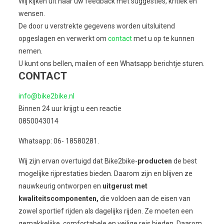
Wij kijken uit naar uw feedback met suggesties, kritiek en
wensen.
De door u verstrekte gegevens worden uitsluitend
opgeslagen en verwerkt om
contact
met u op te kunnen
nemen.
U kunt ons bellen, mailen of een Whatsapp berichtje sturen.
CONTACT
info@bike2bike.nl
Binnen 24 uur krijgt u een reactie
0850043014
Whatsapp:
06- 18580281
.
Wij zijn ervan overtuigd dat Bike2bike-
producten
de best
mogelijke rijprestaties bieden. Daarom zijn en blijven ze
nauwkeurig ontworpen en
uitgerust met
kwaliteitscomponenten,
die voldoen aan de eisen van
zowel sportief rijden als dagelijks rijden. Ze moeten een
gemakkelijke, comfortabele en veilige reis bieden. Daarom