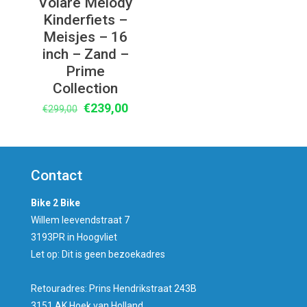
Volare Melody
Kinderfiets –
Meisjes – 16
inch – Zand –
Prime
Collection
Oorspronkelijke
Huidige
€
239,00
€
299,00
prijs
prijs
was:
is:
€299,00.
€239,00.
Contact
Bike 2 Bike
Willem leevendstraat 7
3193PR in Hoogvliet
Let op: Dit is geen bezoekadres
Retouradres: Prins Hendrikstraat 243B
3151 AK Hoek van Holland