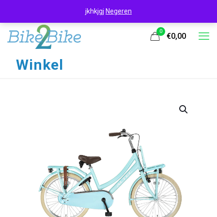
jkhkjgj
Negeren
0
€0,00
Winkel
UITVERKOOP