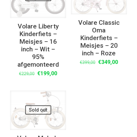
Volare Classic
Volare Liberty
Oma
Kinderfiets –
Kinderfiets –
Meisjes – 16
Meisjes – 20
inch – Wit –
inch – Roze
95%
Oorspronkelijke
Huidige
€
349,00
€
399,00
afgemonteerd
prijs
prijs
Oorspronkelijke
Huidige
€
199,00
€
229,00
was:
is:
prijs
prijs
€399,00.
€349,00
was:
is:
€229,00.
€199,00.
UITVERKOOP
Sold out