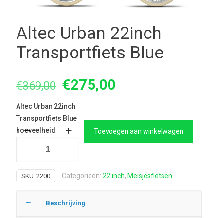
Altec Urban 22inch
Transportfiets Blue
Oorspronkelijke
Huidige
€
275,00
€
369,00
prijs
prijs
Altec Urban 22inch
was:
is:
Transportfiets Blue
€369,00.
€275,00.
hoeveelheid
Toevoegen aan winkelwagen
Categorieën:
22 inch
,
Meisjesfietsen
SKU:
2200
Beschrijving