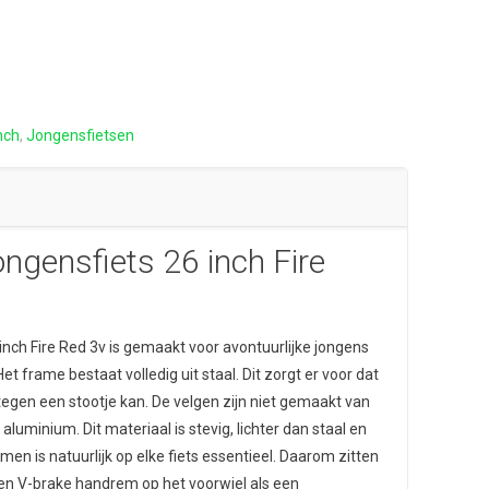
kelijke
Huidige
prijs
is:
€339,00.
nch
,
Jongensfietsen
ngensfiets 26 inch Fire
nch Fire Red 3v is gemaakt voor avontuurlijke jongens
Het frame bestaat volledig uit staal. Dit zorgt er voor dat
 tegen een stootje kan. De velgen zijn niet gemaakt van
luminium. Dit materiaal is stevig, lichter dan staal en
men is natuurlijk op elke fiets essentieel. Daarom zitten
en V-brake handrem op het voorwiel als een