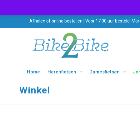
Afhalen of online bestellen | Voor 17:00 uur besteld, Mor
Home
Herenfietsen
Damesfietsen
Jo
Winkel
UITVERKOOP