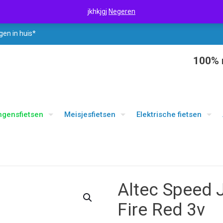
jkhkjgj
Negeren
gen in huis*
100% r
ngensfietsen
Meisjesfietsen
Elektrische fietsen
Altec Speed 
Fire Red 3v