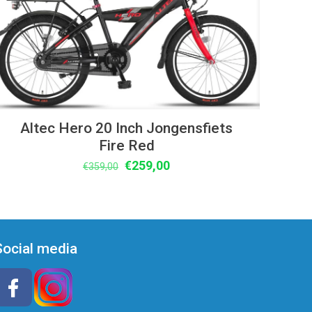
Altec Hero 20 Inch Jongensfiets
Fire Red
Oorspronkelijke
Huidige
€
259,00
€
359,00
prijs
prijs
was:
is:
€359,00.
€259,00.
Social media