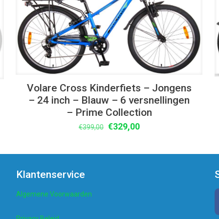
Volare Cross Kinderfiets – Jongens
– 24 inch – Blauw – 6 versnellingen
– Prime Collection
Oorspronkelijke
Huidige
€
329,00
€
399,00
prijs
prijs
was:
is:
€399,00.
€329,00.
Klantenservice
Algemene Voorwaarden
Privacy Beleid