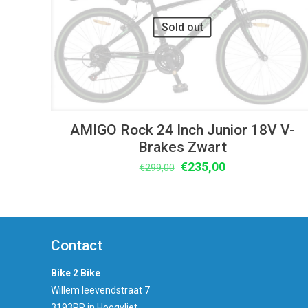
Sold out
AMIGO Rock 24 Inch Junior 18V V-
Brakes Zwart
Oorspronkelijke
Huidige
€
235,00
€
299,00
prijs
prijs
was:
is:
€299,00.
€235,00.
Contact
Bike 2 Bike
Willem leevendstraat 7
3193PR in Hoogvliet