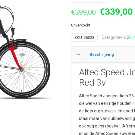
Oorspron
€
339,00
€
399,00
prijs
Uitverkocht
was:
€399,00.
Categorieën:
26 i
SKU:
26023
Beschrijving
Altec Speed Jo
Red 3v
Altec Speed Jongensfiets 26 i
die wel van een ritje houden! 
de fiets erg stevig is en goed
staal maar van dubbelwandig a
ook nog eens roestvrij. Afrem
er op de Altec Speed zowel e