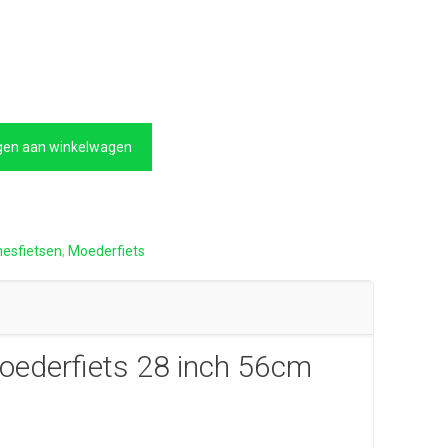
kelijke
Huidige
prijs
is:
€439,00.
en aan winkelwagen
esfietsen
,
Moederfiets
oederfiets 28 inch 56cm