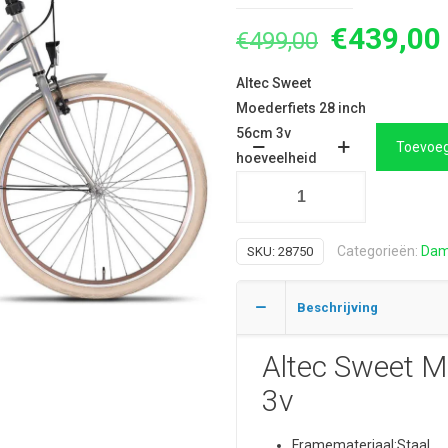
Oorspron
€
439,00
€
499,00
prijs
Altec Sweet
was:
Moederfiets 28 inch
€499,00.
56cm 3v
Toevoeg
hoeveelheid
Categorieën:
Dam
SKU:
28750
Beschrijving
Altec Sweet M
3v
Framemateriaal:
Staal