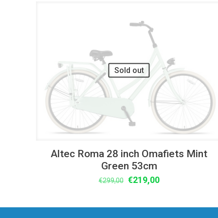
UITVERKOOP
Sold out
Altec Roma 28 inch Omafiets Mint
Green 53cm
Oorspronkelijke
Huidige
€
219,00
€
299,00
prijs
prijs
was:
is:
€299,00.
€219,00.