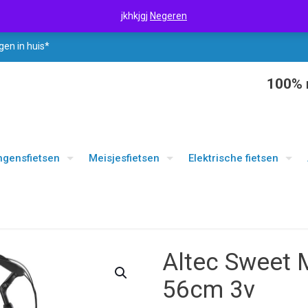
jkhkjgj
Negeren
gen in huis*
100% r
ngensfietsen
Meisjesfietsen
Elektrische fietsen
Altec Sweet 
56cm 3v