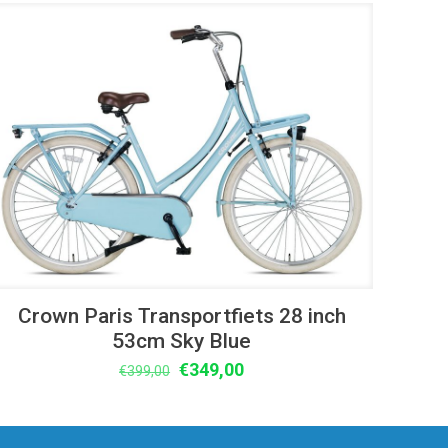
UITVERKOOP
Crown Paris Transportfiets 28 inch
53cm Sky Blue
Oorspronkelijke
Huidige
€
349,00
€
399,00
prijs
prijs
was:
is:
€399,00.
€349,00.