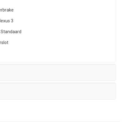
erbrake
exus 3
 Standaard
rslot