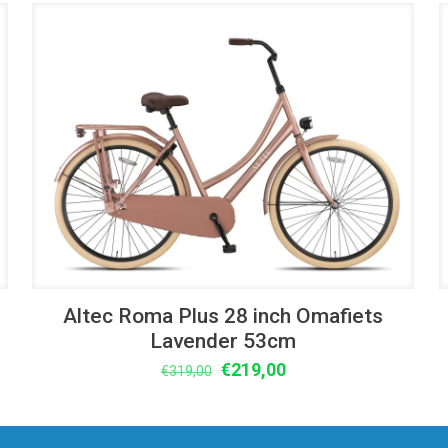
UITVERKOOP
Altec Roma Plus 28 inch Omafiets
Lavender 53cm
Oorspronkelijke
Huidige
€
219,00
€
319,00
prijs
prijs
was:
is:
€319,00.
€219,00.