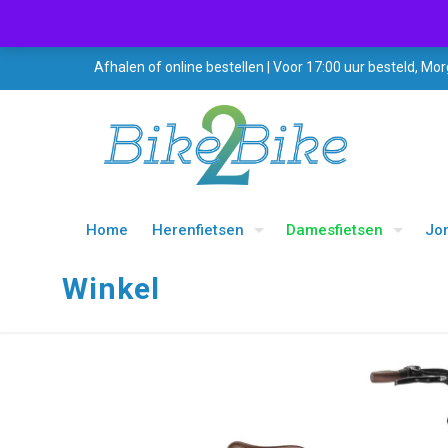
Afhalen of online bestellen | Voor 17:00 uur besteld, Mor
Home
Herenfietsen
Damesfietsen
Jo
Winkel
UITVERKOOP