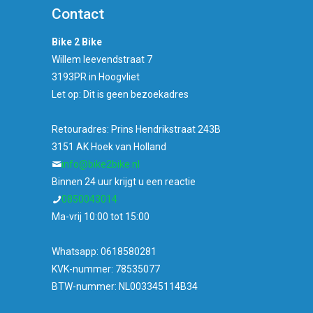
Contact
Bike 2 Bike
Willem leevendstraat 7
3193PR in Hoogvliet
Let op: Dit is geen bezoekadres
Retouradres: Prins Hendrikstraat 243B
3151 AK Hoek van Holland
info@bike2bike.nl
Binnen 24 uur krijgt u een reactie
0850043014
Ma-vrij 10:00 tot 15:00
Whatsapp: 0618580281
KVK-nummer: 78535077
BTW-nummer: NL003345114B34