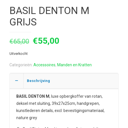
BASIL DENTON M
GRIJS
Oorspronkelijke
Huidige
€
55,00
€
65,00
prijs
prijs
Uitverkocht
was:
is:
€65,00.
€55,00.
Categorieën:
Accessoires
,
Manden en Kratten
Beschrijving
BASIL DENTON M
, luxe opbergkoffer van rotan,
deksel met sluiting, 39x27x25cm, handgrepen,
kunstlederen details, excl. bevestigingsmateriaal,
nature grey