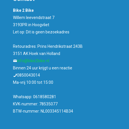
Bike 2 Bike
Willem leevendstraat 7
3193PR in Hoogvliet
Let op: Dit is geen bezoekadres
Retouradres: Prins Hendrikstraat 243B
3151 AK Hoek van Holland
info@bike2bike.nl
Binnen 24 uur krijgt u een reactie
0850043014
Ma-vrij 10:00 tot 15:00
Whatsapp: 0618580281
KVK-nummer: 78535077
BTW-nummer: NL003345114B34