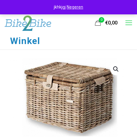
jkhkjgj
Negeren
0
€0,00
Winkel
UITVERKOOP