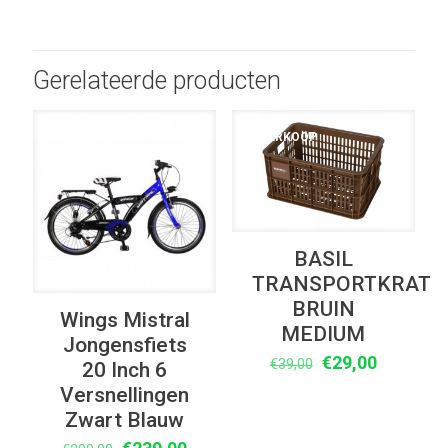
Gerelateerde producten
UITVERKOOP
UITVERKOOP
BASIL
TRANSPORTKRAT
BRUIN
Wings Mistral
MEDIUM
Jongensfiets
Oorspronkelijke
Huidige
€
29,00
€
39,00
20 Inch 6
prijs
prijs
Versnellingen
was:
is:
Zwart Blauw
€39,00.
€29,00.
Oorspronkelijke
Huidige