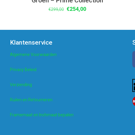
Groen – Prime Collection
Oorspronkelijke
Huidige
€
254,00
€
299,00
prijs
prijs
was:
is:
€299,00.
€254,00.
Klantenservice
Algemene Voorwaarden
Privacy Beleid
Verzending
Ruilen en Retourneren
Framemaat en Inchmaat bepalen