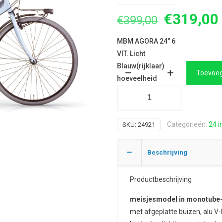
Oorspron
€
319,00
€
399,00
prijs
MBM AGORA 24" 6
was:
VIT. Licht
€399,00.
Blauw(rijklaar)
Toevoeg
hoeveelheid
Categorieën:
24 i
SKU:
24921
Beschrijving
Productbeschrijving
meisjesmodel in monotube-
met afgeplatte buizen, alu V