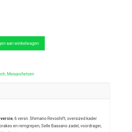
kelijke
Huidige
prijs
is:
€319,00.
en aan winkelwagen
nch
,
Meisjesfietsen
versie
, 6 versn. Shimano Revoshift, oversized kader
-brakes en remgrepen, Selle Bassano zadel, voordrager,