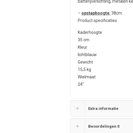
batterijverlichting, metalen k
–
opstaphoogte:
38cm.
Product specificaties
Kaderhoogte
35 cm
Kleur
lichtblauw
Gewicht
15,5 kg
Wielmaat
24″
Extra informatie
Beoordelingen
0