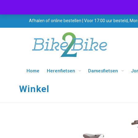
Afhalen of online bestellen | Voor 17:00 uur besteld, Mor
Home
Herenfietsen
Damesfietsen
Jo
Winkel
UITVERKOOP