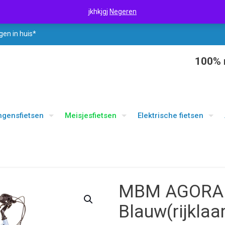
jkhkjgj
Negeren
gen in huis*
100% r
ngensfietsen
Meisjesfietsen
Elektrische fietsen
MBM AGORA 24
Blauw(rijklaa