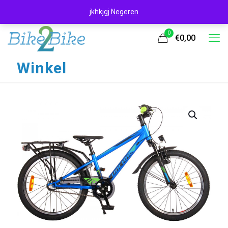
jkhkjgj
Negeren
0
€0,00
Winkel
UITVERKOOP