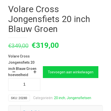
Volare Cross
Jongensfiets 20 inch
Blauw Groen
Oorspronkelijke
Huidige
€
319,00
€
349,00
prijs
prijs
Volare Cross
was:
is:
Jongensfiets 20
€349,00.
€319,00.
inch Blauw Groen
Toevoegen aan winkelwagen
hoeveelheid
Categorieën:
20 inch
,
Jongensfietsen
SKU:
20283