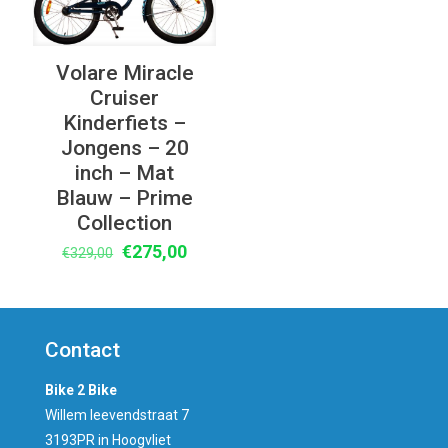
Volare Miracle
Cruiser
Kinderfiets –
Jongens – 20
inch – Mat
Blauw – Prime
Collection
Oorspronkelijke
Huidige
€
275,00
€
329,00
prijs
prijs
was:
is:
€329,00.
€275,00.
Contact
Bike 2 Bike
Willem leevendstraat 7
3193PR in Hoogvliet