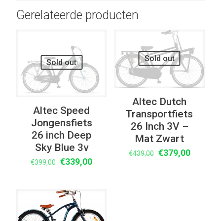
Gerelateerde producten
UITVERKOOP
UITVERKOOP
Sold out
Sold out
Altec Dutch
Altec Speed
Transportfiets
Jongensfiets
26 Inch 3V –
26 inch Deep
Mat Zwart
Sky Blue 3v
Oorspronkelijke
Huidige
€
379,00
€
439,00
Oorspronkelijke
Huidige
€
339,00
€
399,00
prijs
prijs
prijs
prijs
was:
is:
was:
is:
€439,00.
€379,00
€399,00.
€339,00.
UITVERKOOP